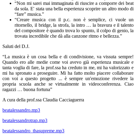
“Non mi sarei mai immaginata di riuscire a comporre dei beat
da sola. E' stata una bella esperienza scoprire un altro modo di
“fare” musica.”
“Creare musica con il p.c. non è semplice, ci vuole un
ritornello, il bridge, la strofa, la intro … la bravura e il talento
del compositore è quando trova lo spunto, il colpo di genio, la
trovata incredibile che dà alla canzone ritmo e bellezza.”
Saluti del D.J.
“La musica è un cosa bella e di condivisione, va vissuta sempre!
Quando ero alle medie come voi avevo già esperienza musicale e
tanta voglia di fare, la prof.ssa ha creduto in me, mi ha valorizzato e
mi ha spronato a proseguire. Mi ha fatto molto piacere collaborare
con voi a questo progetto ... è sempre un'emozione rivedere la
propria scuola anche se virtualmente in videoconferenza. Ciao
ragazzi … buona fortuna”
A cura della prof.ssa Claudia Cacciaguerra
beatalessandro.mp3
beatalessandrotrap.mp3
beatalessandro_thasupreme.mp3