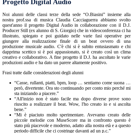
Progetto Digital Audio
Noi alunni delle classi terze della sede “O.Biasini” insieme alla
nostra prof.ssa di musica Claudia Cacciaguerra abbiamo svolto
quest'anno il progetto Digital Audio in collaborazione con il D.J.
Producer Still (ex alunno di S. Giorgio) che in videoconferenza ci ha
illustrato, spiegato e poi guidato nelle varie fasi operative per
giungere alla realizzazione finale di un beat ovvero di una
produzione musicale audio. C'è chi si è subito entusiasmato e chi
dapprima scettico si è poi appassionato, si è creato così un clima
creativo e collaborativo. A fine progetto il D.J. ha ascoltato le varie
produzioni audio e ha dato un parere altamente positivo.
Frasi tratte dalle considerazioni degli alunni
“Casse, rullanti, piatti, bpm, loop … sentiamo come suona …
però, divertente. Ora sto continuando per conto mio perché mi
sta iniziando a piacere.”
“All'inizio non è stato facile ma dopo diverse prove sono
riuscito a realizzare il beat. Wow, l'ho creato io e si ascolta
bene.”
“Mi è piaciuto molto sperimentare. Avevamo creato delle
piccole melodie con MuseScore ma in confronto questo è
stato più piacevole e moderno, adatto alla nostra età e a questo
periodo difficile che ci costringe davanti ad un p.c.”