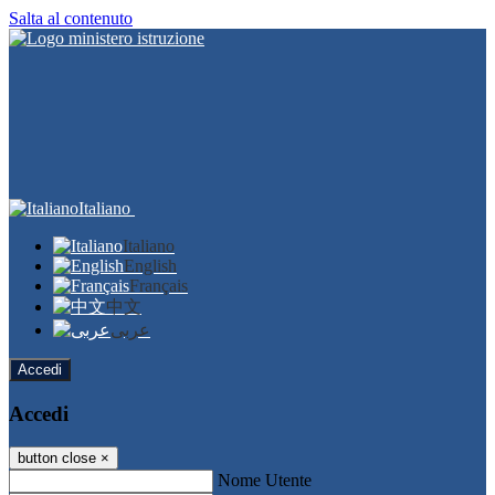
Salta al contenuto
Italiano
Italiano
English
Français
中文
عربى
Accedi
Accedi
button close
×
Nome Utente