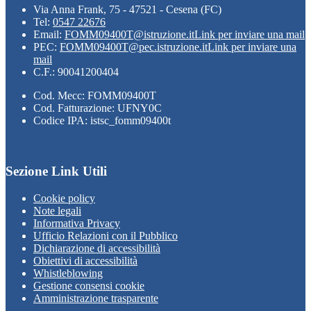
Via Anna Frank, 75 - 47521 - Cesena (FC)
Tel:
0547 22676
Email:
FOMM09400T@istruzione.it
Link per inviare una mail
PEC:
FOMM09400T@pec.istruzione.it
Link per inviare una
mail
C.F.: 90041200404
Cod. Mecc: FOMM09400T
Cod. Fatturazione: UFNY0C
Codice IPA: istsc_fomm09400t
Sezione Link Utili
Cookie policy
Note legali
Informativa Privacy
Ufficio Relazioni con il Pubblico
Dichiarazione di accessibilità
Obiettivi di accessibilità
Whistleblowing
Gestione consensi cookie
Amministrazione trasparente