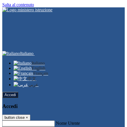
Salta al contenuto
Italiano
Italiano
English
Français
中文
عربى
Accedi
Accedi
button close
×
Nome Utente