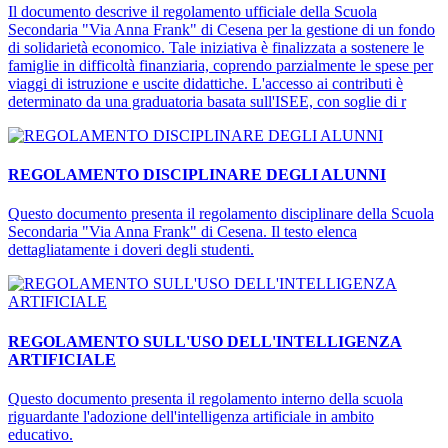
Il documento descrive il regolamento ufficiale della Scuola
Secondaria "Via Anna Frank" di Cesena per la gestione di un fondo
di solidarietà economico. Tale iniziativa è finalizzata a sostenere le
famiglie in difficoltà finanziaria, coprendo parzialmente le spese per
viaggi di istruzione e uscite didattiche. L'accesso ai contributi è
determinato da una graduatoria basata sull'ISEE, con soglie di r
REGOLAMENTO DISCIPLINARE DEGLI ALUNNI
Questo documento presenta il regolamento disciplinare della Scuola
Secondaria "Via Anna Frank" di Cesena. Il testo elenca
dettagliatamente i doveri degli studenti.
REGOLAMENTO SULL'USO DELL'INTELLIGENZA
ARTIFICIALE
Questo documento presenta il regolamento interno della scuola
riguardante l'adozione dell'intelligenza artificiale in ambito
educativo.