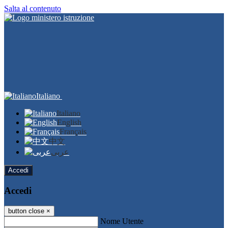
Salta al contenuto
Italiano
Italiano
English
Français
中文
عربى
Accedi
Accedi
button close
×
Nome Utente