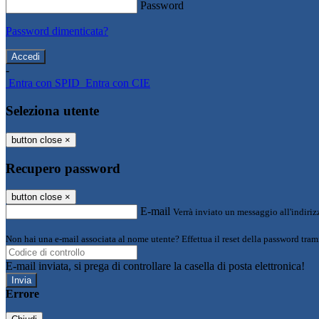
Password
Password dimenticata?
-
Entra con SPID
Entra con CIE
Seleziona utente
button close
×
Recupero password
button close
×
E-mail
Verrà inviato un messaggio all'indirizz
Non hai una e-mail associata al nome utente? Effettua il reset della password tram
E-mail inviata, si prega di controllare la casella di posta elettronica!
Errore