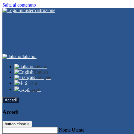
Salta al contenuto
Italiano
Italiano
English
Français
中文
عربى
Accedi
Accedi
button close
×
Nome Utente