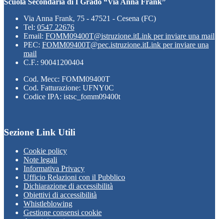
Scuola Secondaria di I Grado “Via Anna Frank”
Via Anna Frank, 75 - 47521 - Cesena (FC)
Tel:
0547 22676
Email:
FOMM09400T@istruzione.it
Link per inviare una mail
PEC:
FOMM09400T@pec.istruzione.it
Link per inviare una
mail
C.F.: 90041200404
Cod. Mecc: FOMM09400T
Cod. Fatturazione: UFNY0C
Codice IPA: istsc_fomm09400t
Sezione Link Utili
Cookie policy
Note legali
Informativa Privacy
Ufficio Relazioni con il Pubblico
Dichiarazione di accessibilità
Obiettivi di accessibilità
Whistleblowing
Gestione consensi cookie