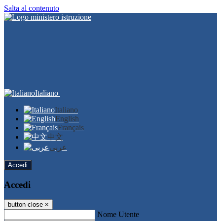
Salta al contenuto
Italiano
Italiano
English
Français
中文
عربى
Accedi
Accedi
button close
×
Nome Utente