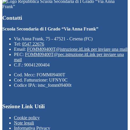
Scuola Secondaria di I Grado “Via Anna
Frank”
Contatti
Scuola Secondaria di I Grado “Via Anna Frank”
Via Anna Frank, 75 - 47521 - Cesena (FC)
Tel:
0547 22676
Email:
FOMM09400T@istruzione.it
Link per inviare una mail
PEC:
FOMM09400T@pec.istruzione.it
Link per inviare una
mail
C.F.: 90041200404
Cod. Mecc: FOMM09400T
Cod. Fatturazione: UFNY0C
Codice IPA: istsc_fomm09400t
Sezione Link Utili
Cookie policy
Note legali
Informativa Privacy