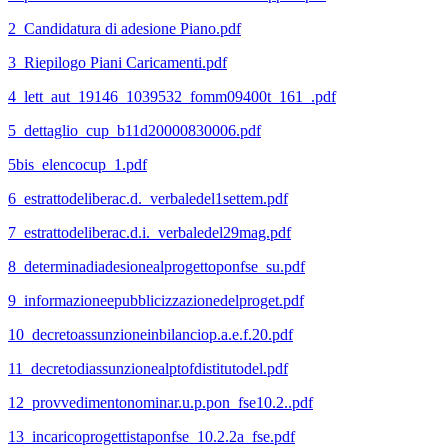
2_Candidatura di adesione Piano.pdf
3_Riepilogo Piani Caricamenti.pdf
4_lett_aut_19146_1039532_fomm09400t_161_.pdf
5_dettaglio_cup_b11d20000830006.pdf
5bis_elencocup_1.pdf
6_estrattodeliberac.d._verbaledel1settem.pdf
7_estrattodeliberac.d.i._verbaledel29mag.pdf
8_determinadiadesionealprogettoponfse_su.pdf
9_informazioneepubblicizzazionedelproget.pdf
10_decretoassunzioneinbilanciop.a.e.f.20.pdf
11_decretodiassunzionealptofdistitutodel.pdf
12_provvedimentonominar.u.p.pon_fse10.2..pdf
13_incaricoprogettistaponfse_10.2.2a_fse.pdf