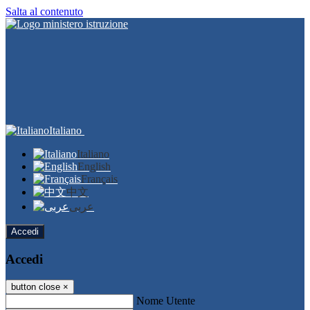
Salta al contenuto
Italiano
Italiano
English
Français
中文
عربى
Accedi
Accedi
button close
×
Nome Utente