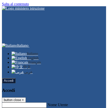
Salta al contenuto
Italiano
Italiano
English
Français
中文
عربى
Accedi
Accedi
button close
×
Nome Utente