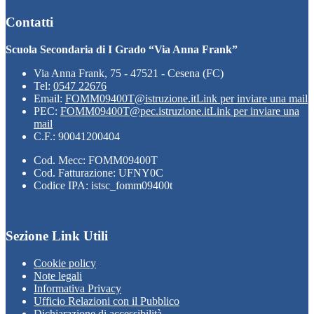
Contatti
Scuola Secondaria di I Grado “Via Anna Frank”
Via Anna Frank, 75 - 47521 - Cesena (FC)
Tel:
0547 22676
Email:
FOMM09400T@istruzione.it
Link per inviare una mail
PEC:
FOMM09400T@pec.istruzione.it
Link per inviare una
mail
C.F.: 90041200404
Cod. Mecc: FOMM09400T
Cod. Fatturazione: UFNY0C
Codice IPA: istsc_fomm09400t
Sezione Link Utili
Cookie policy
Note legali
Informativa Privacy
Ufficio Relazioni con il Pubblico
Dichiarazione di accessibilità