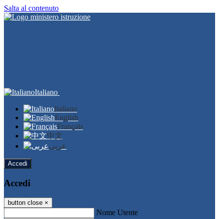
Salta al contenuto
Italiano
Italiano
English
Français
中文
عربى
Accedi
Accedi
button close
×
Nome Utente