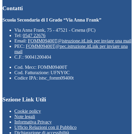
Contatti
Scuola Secondaria di I Grado “Via Anna Frank”
Via Anna Frank, 75 - 47521 - Cesena (FC)
Tel:
0547 22676
Email:
FOMM09400T@istruzione.it
Link per inviare una mail
PEC:
FOMM09400T@pec.istruzione.it
Link per inviare una
mail
C.F.: 90041200404
Cod. Mecc: FOMM09400T
Cod. Fatturazione: UFNY0C
Codice IPA: istsc_fomm09400t
Sezione Link Utili
Cookie policy
Note legali
Informativa Privacy
Ufficio Relazioni con il Pubblico
Dichiarazione di accessibilità