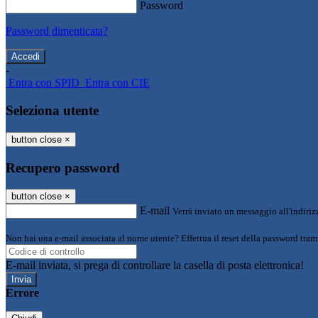
Password
Password dimenticata?
-
Entra con SPID
Entra con CIE
Seleziona utente
button close
×
Recupero password
button close
×
E-mail
Verrà inviato un messaggio all'indirizz
Non hai una e-mail associata al nome utente? Effettua il reset della password tram
E-mail inviata, si prega di controllare la casella di posta elettronica!
Errore