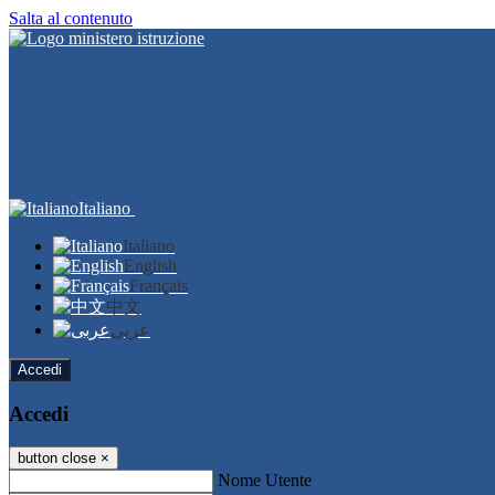
Salta al contenuto
Italiano
Italiano
English
Français
中文
عربى
Accedi
Accedi
button close
×
Nome Utente