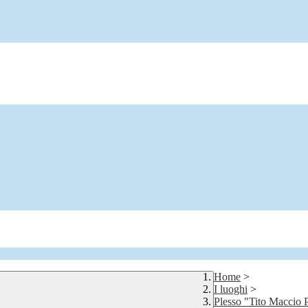
Home
>
I luoghi
>
Plesso "Tito Maccio 