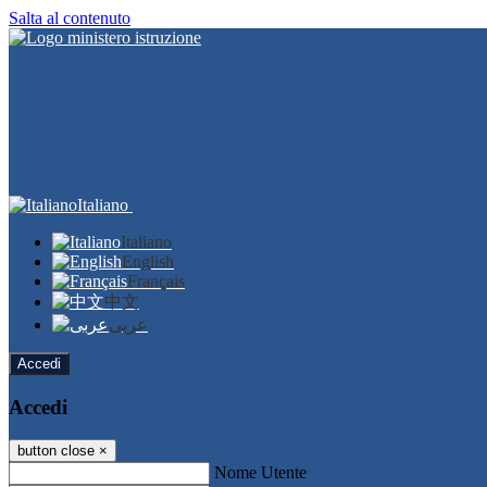
Salta al contenuto
Italiano
Italiano
English
Français
中文
عربى
Accedi
Accedi
button close
×
Nome Utente