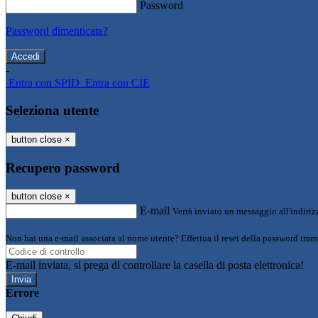
Password
Password dimenticata?
-
Entra con SPID
Entra con CIE
Seleziona utente
button close
×
Recupero password
button close
×
E-mail
Verrà inviato un messaggio all'indirizz
Non hai una e-mail associata al nome utente? Effettua il reset della password tram
E-mail inviata, si prega di controllare la casella di posta elettronica!
Errore