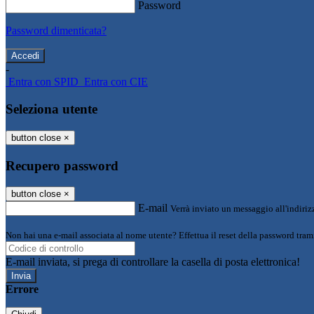
Password
Password dimenticata?
-
Entra con SPID
Entra con CIE
Seleziona utente
button close
×
Recupero password
button close
×
E-mail
Verrà inviato un messaggio all'indirizz
Non hai una e-mail associata al nome utente? Effettua il reset della password tram
E-mail inviata, si prega di controllare la casella di posta elettronica!
Errore