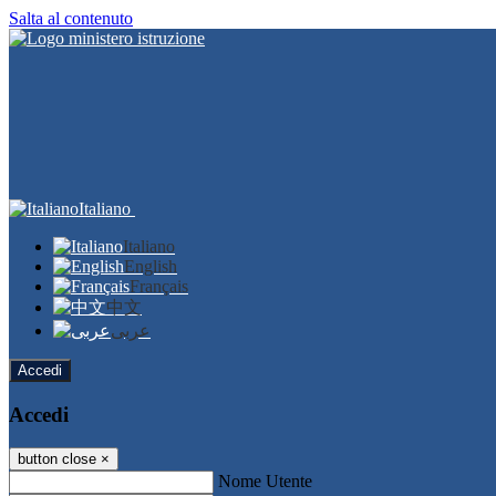
Salta al contenuto
Italiano
Italiano
English
Français
中文
عربى
Accedi
Accedi
button close
×
Nome Utente