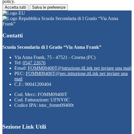
policy.
Accetta tutti
Salva le preferenze
Scuola Secondaria di I Grado “Via Anna
Frank”
Contatti
Scuola Secondaria di I Grado “Via Anna Frank”
Via Anna Frank, 75 - 47521 - Cesena (FC)
Tel:
0547 22676
Email:
FOMM09400T@istruzione.it
Link per inviare una mail
PEC:
FOMM09400T@pec.istruzione.it
Link per inviare una
mail
C.F.: 90041200404
Cod. Mecc: FOMM09400T
Cod. Fatturazione: UFNY0C
Codice IPA: istsc_fomm09400t
Sezione Link Utili