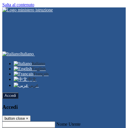
Salta al contenuto
Italiano
Italiano
English
Français
中文
عربى
Accedi
Accedi
button close
×
Nome Utente