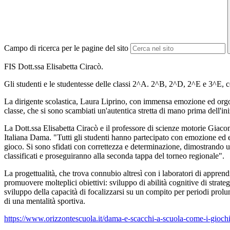
Campo di ricerca per le pagine del sito
FIS Dott.ssa Elisabetta Ciracò.
Gli studenti e le studentesse delle classi 2^A. 2^B, 2^D, 2^E e 3^E, co
La dirigente scolastica, Laura Liprino, con immensa emozione ed orgogli
classe, che si sono scambiati un'autentica stretta di mano prima dell'iniz
La Dott.ssa Elisabetta Ciracò e il professore di scienze motorie Giaco
Italiana Dama. "Tutti gli studenti hanno partecipato con emozione ed en
gioco. Si sono sfidati con correttezza e determinazione, dimostrando u
classificati e proseguiranno alla seconda tappa del torneo regionale".
La progettualità, che trova connubio altresì con i laboratori di apprend
promuovere molteplici obiettivi:
sviluppo di abilità cognitive di strat
sviluppo della capacità di focalizzarsi su un compito per periodi prol
di una mentalità sportiva.
https://www.orizzontescuola.
it/dama-e-scacchi-a-scuola-
come-i-giochi-