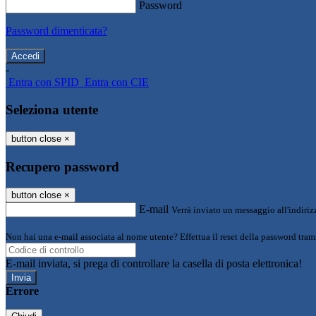
Password
Password dimenticata?
-
Entra con SPID
Entra con CIE
Seleziona utente
button close
×
Recupero password
button close
×
E-mail
Verrà inviato un messaggio all'indirizz
Non hai una e-mail associata al nome utente? Effettua il reset della password tram
E-mail inviata, si prega di controllare la casella di posta elettronica!
Errore