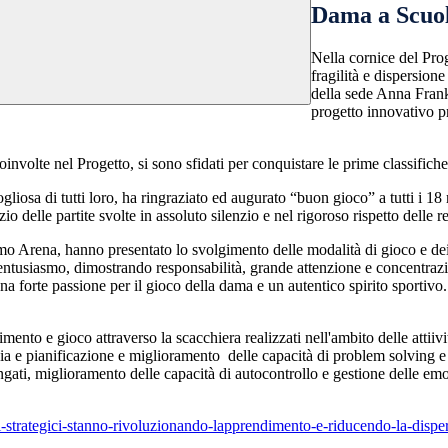
Dama a Scuo
Nella cornice del Pr
fragilità e dispersion
della sede Anna Frank 
progetto innovativo pr
involte nel Progetto, si sono sfidati per conquistare le prime classifich
osa di tutti loro, ha ringraziato ed augurato “buon gioco” a tutti i 18 r
io delle partite svolte in assoluto silenzio e nel rigoroso rispetto delle r
mo Arena, hanno presentato lo svolgimento delle modalità di gioco e dei 
tusiasmo, dimostrando responsabilità, grande attenzione e concentrazione 
na forte passione per il gioco della dama e un autentico spirito sportiv
imento e gioco attraverso la scacchiera realizzati nell'ambito delle attii
egia e pianificazione e miglioramento delle capacità di problem solving 
ungati, miglioramento delle capacità di autocontrollo e gestione delle 
strategici-
stanno-rivoluzionando-
lapprendimento-e-riducendo-la-
dispe