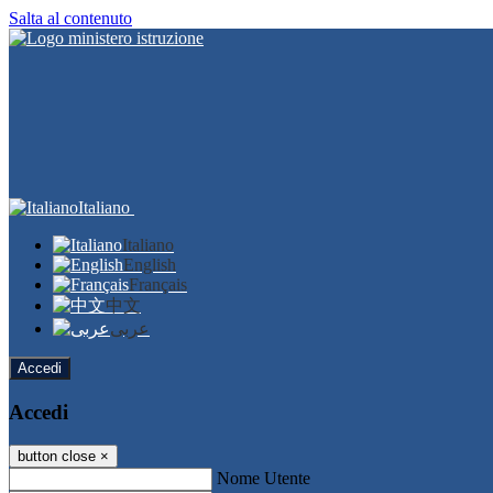
Salta al contenuto
Italiano
Italiano
English
Français
中文
عربى
Accedi
Accedi
button close
×
Nome Utente