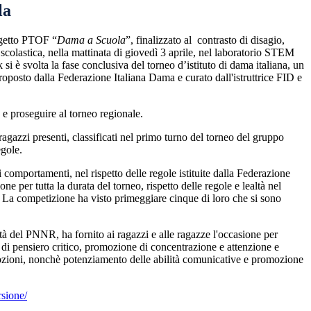
la
ogetto PTOF “
Dama a Scuola
”, finalizzato al contrasto di disagio,
e scolastica, nella mattinata di giovedì 3 aprile, nel laboratorio STEM
si è svolta la fase conclusiva del torneo d’istituto di dama italiana, un
oposto dalla Federazione Italiana Dama e curato dall'istruttrice FID e
e e proseguire al torneo regionale.
agazzi presenti, classificati nel primo turno del torneo del gruppo
egole.
comportamenti, nel rispetto delle regole istituite dalla Federazione
per tutta la durata del torneo, rispetto delle regole e lealtà nel
o. La competizione ha visto primeggiare cinque di loro che si sono
vità del PNNR, ha fornito ai ragazzi e alle ragazze l'occasione per
e di pensiero critico, promozione di concentrazione e attenzione e
emozioni, nonchè potenziamento
delle abilità comunicative e promozione
rsione/