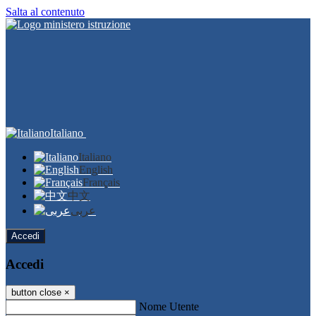
Salta al contenuto
Italiano
Italiano
English
Français
中文
عربى
Accedi
Accedi
button close
×
Nome Utente