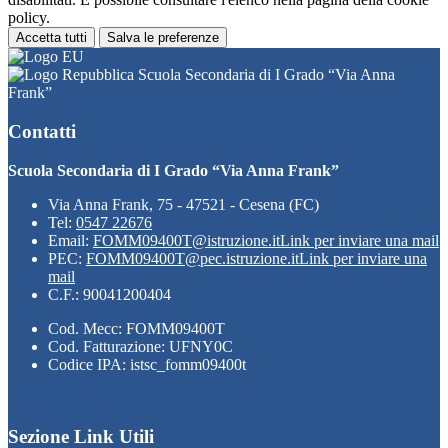
policy.
Accetta tutti
Salva le preferenze
Scuola Secondaria di I Grado “Via Anna
Frank”
Contatti
Scuola Secondaria di I Grado “Via Anna Frank”
Via Anna Frank, 75 - 47521 - Cesena (FC)
Tel:
0547 22676
Email:
FOMM09400T@istruzione.it
Link per inviare una mail
PEC:
FOMM09400T@pec.istruzione.it
Link per inviare una
mail
C.F.: 90041200404
Cod. Mecc: FOMM09400T
Cod. Fatturazione: UFNY0C
Codice IPA: istsc_fomm09400t
Sezione Link Utili