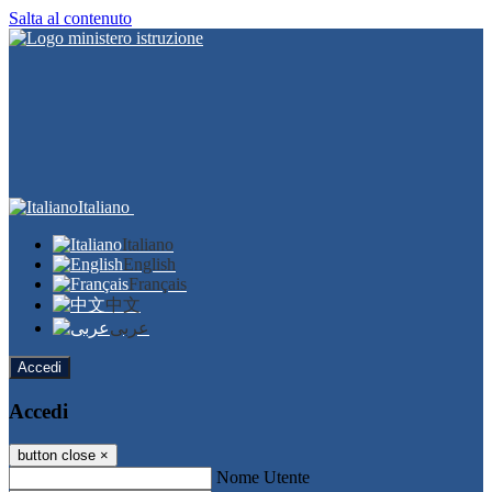
Salta al contenuto
Italiano
Italiano
English
Français
中文
عربى
Accedi
Accedi
button close
×
Nome Utente