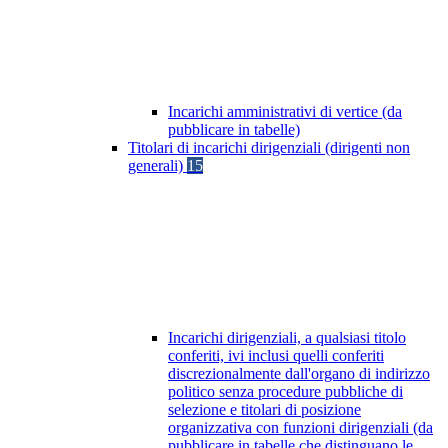
Incarichi amministrativi di vertice (da
pubblicare in tabelle)
Titolari di incarichi dirigenziali (dirigenti non
generali)
15
Incarichi dirigenziali, a qualsiasi titolo
conferiti, ivi inclusi quelli conferiti
discrezionalmente dall'organo di indirizzo
politico senza procedure pubbliche di
selezione e titolari di posizione
organizzativa con funzioni dirigenziali (da
pubblicare in tabelle che distinguano le