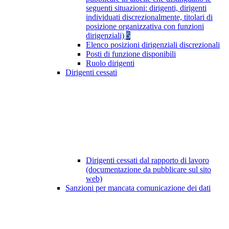
seguenti situazioni: dirigenti, dirigenti
individuati discrezionalmente, titolari di
posizione organizzativa con funzioni
dirigenziali)
5
Elenco posizioni dirigenziali discrezionali
Posti di funzione disponibili
Ruolo dirigenti
Dirigenti cessati
Dirigenti cessati dal rapporto di lavoro
(documentazione da pubblicare sul sito
web)
Sanzioni per mancata comunicazione dei dati