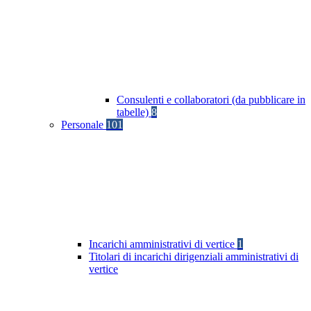
Consulenti e collaboratori (da pubblicare in
tabelle)
8
Personale
101
Incarichi amministrativi di vertice
1
Titolari di incarichi dirigenziali amministrativi di
vertice