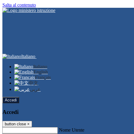
Salta al contenuto
Italiano
Italiano
English
Français
中文
عربى
Accedi
Accedi
button close
×
Nome Utente