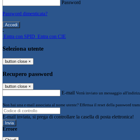
Password
Password dimenticata?
-
Entra con SPID
Entra con CIE
Seleziona utente
button close
×
Recupero password
button close
×
E-mail
Verrà inviato un messaggio all'indirizz
Non hai una e-mail associata al nome utente? Effettua il reset della password tram
E-mail inviata, si prega di controllare la casella di posta elettronica!
Errore