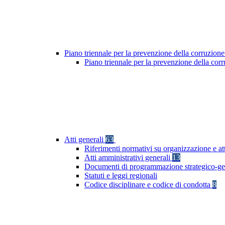
Piano triennale per la prevenzione della corruzione
Piano triennale per la prevenzione della co
Atti generali
63
Riferimenti normativi su organizzazione e at
Atti amministrativi generali
13
Documenti di programmazione strategico-ge
Statuti e leggi regionali
Codice disciplinare e codice di condotta
8