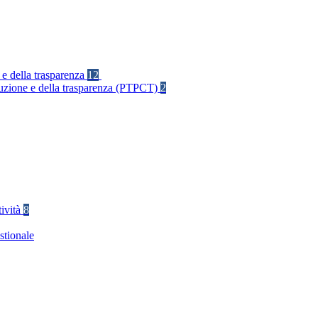
 e della trasparenza
12
rruzione e della trasparenza (PTPCT)
2
tività
8
stionale