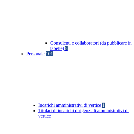
Consulenti e collaboratori (da pubblicare in
tabelle)
8
Personale
101
Incarichi amministrativi di vertice
1
Titolari di incarichi dirigenziali amministrativi di
vertice