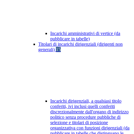
Incarichi amministrativi di vertice (da
pubblicare in tabelle)
Titolari di incarichi dirigenziali (dirigenti non
generali)
15
Incarichi dirigenziali, a qualsiasi titolo
conferiti, ivi inclusi quelli conferiti
discrezionalmente dall'organo di indirizzo
politico senza procedure pubbliche di
selezione e titolari di posizione
organizzativa con funzioni dirigenziali (da
pubblicare in tabelle che distinguano le