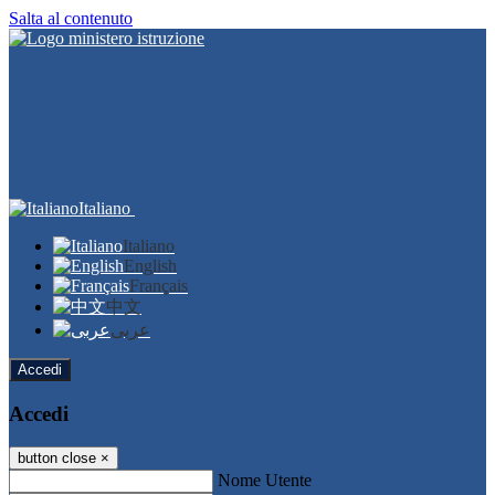
Salta al contenuto
Italiano
Italiano
English
Français
中文
عربى
Accedi
Accedi
button close
×
Nome Utente