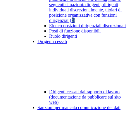
seguenti situazioni: dirigenti, dirigenti
individuati discrezionalmente, titolari di
posizione organizzativa con funzioni
dirigenziali)
5
Elenco posizioni dirigenziali discrezionali
Posti di funzione disponibili
Ruolo dirigenti
Dirigenti cessati
Dirigenti cessati dal rapporto di lavoro
(documentazione da pubblicare sul sito
web)
Sanzioni per mancata comunicazione dei dati