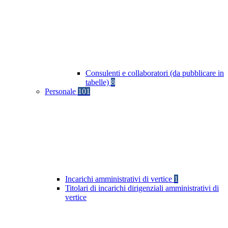
Consulenti e collaboratori (da pubblicare in
tabelle)
8
Personale
101
Incarichi amministrativi di vertice
1
Titolari di incarichi dirigenziali amministrativi di
vertice