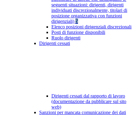
seguenti situazioni: dirigenti, dirigenti
individuati discrezionalmente, titolari di
posizione organizzativa con funzioni
dirigenziali)
5
Elenco posizioni dirigenziali discrezionali
Posti di funzione disponibili
Ruolo dirigenti
Dirigenti cessati
Dirigenti cessati dal rapporto di lavoro
(documentazione da pubblicare sul sito
web)
Sanzioni per mancata comunicazione dei dati