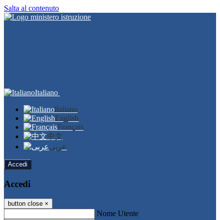
Salta al contenuto
Italiano
Italiano
English
Français
中文
عربى
Accedi
Accedi
button close
×
Nome Utente