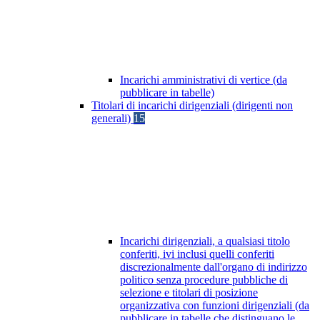
Incarichi amministrativi di vertice (da
pubblicare in tabelle)
Titolari di incarichi dirigenziali (dirigenti non
generali)
15
Incarichi dirigenziali, a qualsiasi titolo
conferiti, ivi inclusi quelli conferiti
discrezionalmente dall'organo di indirizzo
politico senza procedure pubbliche di
selezione e titolari di posizione
organizzativa con funzioni dirigenziali (da
pubblicare in tabelle che distinguano le