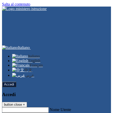
Salta al contenuto
Italiano
Italiano
English
Français
中文
عربى
Accedi
Accedi
button close
×
Nome Utente