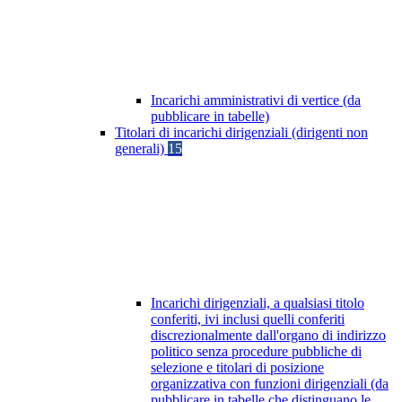
Incarichi amministrativi di vertice (da
pubblicare in tabelle)
Titolari di incarichi dirigenziali (dirigenti non
generali)
15
Incarichi dirigenziali, a qualsiasi titolo
conferiti, ivi inclusi quelli conferiti
discrezionalmente dall'organo di indirizzo
politico senza procedure pubbliche di
selezione e titolari di posizione
organizzativa con funzioni dirigenziali (da
pubblicare in tabelle che distinguano le