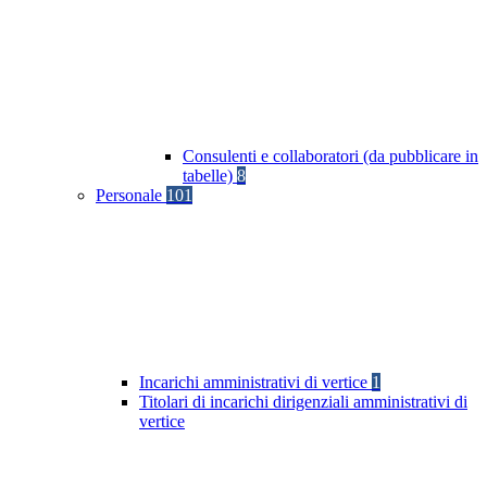
Consulenti e collaboratori (da pubblicare in
tabelle)
8
Personale
101
Incarichi amministrativi di vertice
1
Titolari di incarichi dirigenziali amministrativi di
vertice