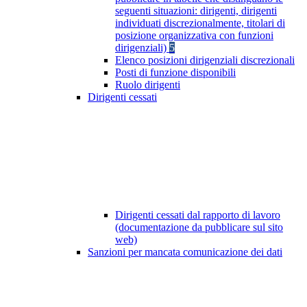
seguenti situazioni: dirigenti, dirigenti
individuati discrezionalmente, titolari di
posizione organizzativa con funzioni
dirigenziali)
5
Elenco posizioni dirigenziali discrezionali
Posti di funzione disponibili
Ruolo dirigenti
Dirigenti cessati
Dirigenti cessati dal rapporto di lavoro
(documentazione da pubblicare sul sito
web)
Sanzioni per mancata comunicazione dei dati