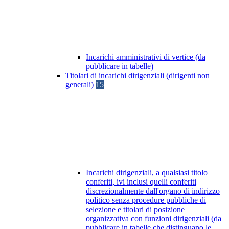
Incarichi amministrativi di vertice (da
pubblicare in tabelle)
Titolari di incarichi dirigenziali (dirigenti non
generali)
15
Incarichi dirigenziali, a qualsiasi titolo
conferiti, ivi inclusi quelli conferiti
discrezionalmente dall'organo di indirizzo
politico senza procedure pubbliche di
selezione e titolari di posizione
organizzativa con funzioni dirigenziali (da
pubblicare in tabelle che distinguano le