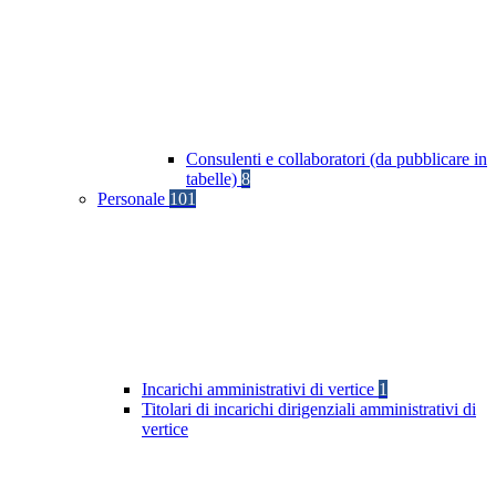
Consulenti e collaboratori (da pubblicare in
tabelle)
8
Personale
101
Incarichi amministrativi di vertice
1
Titolari di incarichi dirigenziali amministrativi di
vertice