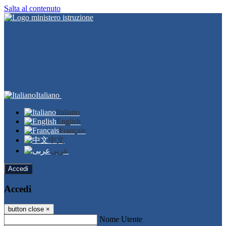
Salta al contenuto
Italiano
Italiano
English
Français
中文
عربى
Accedi
Accedi
button close
×
Nome Utente