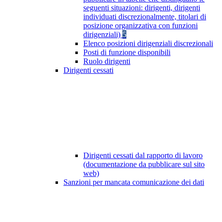
seguenti situazioni: dirigenti, dirigenti
individuati discrezionalmente, titolari di
posizione organizzativa con funzioni
dirigenziali)
5
Elenco posizioni dirigenziali discrezionali
Posti di funzione disponibili
Ruolo dirigenti
Dirigenti cessati
Dirigenti cessati dal rapporto di lavoro
(documentazione da pubblicare sul sito
web)
Sanzioni per mancata comunicazione dei dati