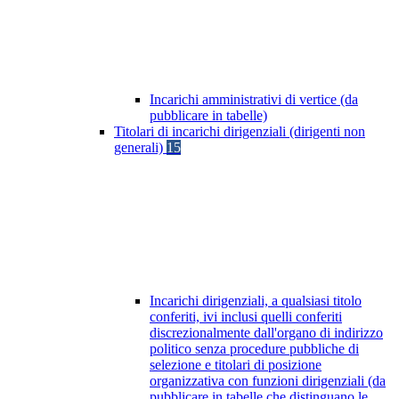
Incarichi amministrativi di vertice (da
pubblicare in tabelle)
Titolari di incarichi dirigenziali (dirigenti non
generali)
15
Incarichi dirigenziali, a qualsiasi titolo
conferiti, ivi inclusi quelli conferiti
discrezionalmente dall'organo di indirizzo
politico senza procedure pubbliche di
selezione e titolari di posizione
organizzativa con funzioni dirigenziali (da
pubblicare in tabelle che distinguano le