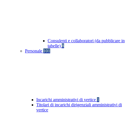
Consulenti e collaboratori (da pubblicare in
tabelle)
8
Personale
101
Incarichi amministrativi di vertice
1
Titolari di incarichi dirigenziali amministrativi di
vertice