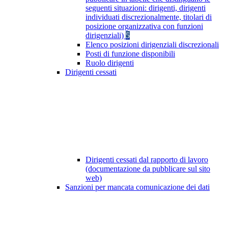
seguenti situazioni: dirigenti, dirigenti
individuati discrezionalmente, titolari di
posizione organizzativa con funzioni
dirigenziali)
5
Elenco posizioni dirigenziali discrezionali
Posti di funzione disponibili
Ruolo dirigenti
Dirigenti cessati
Dirigenti cessati dal rapporto di lavoro
(documentazione da pubblicare sul sito
web)
Sanzioni per mancata comunicazione dei dati