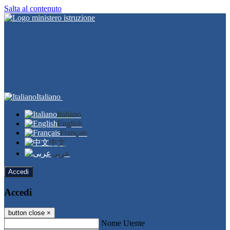
Salta al contenuto
Italiano
Italiano
English
Français
中文
عربى
Accedi
Accedi
button close
×
Nome Utente