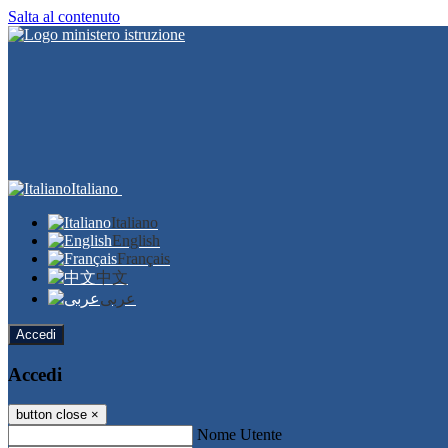
Salta al contenuto
Italiano
Italiano
English
Français
中文
عربى
Accedi
Accedi
button close
×
Nome Utente