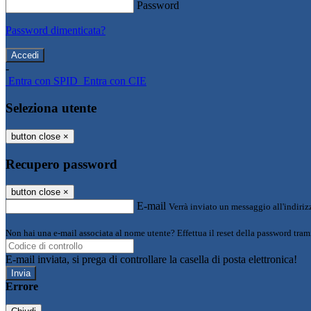
Password
Password dimenticata?
-
Entra con SPID
Entra con CIE
Seleziona utente
button close
×
Recupero password
button close
×
E-mail
Verrà inviato un messaggio all'indirizz
Non hai una e-mail associata al nome utente? Effettua il reset della password tram
E-mail inviata, si prega di controllare la casella di posta elettronica!
Errore