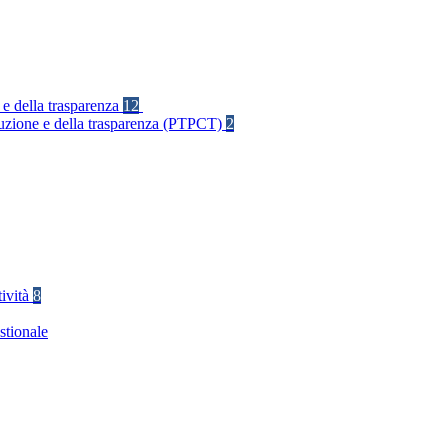
 e della trasparenza
12
rruzione e della trasparenza (PTPCT)
2
tività
8
stionale