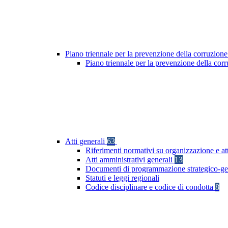
Piano triennale per la prevenzione della corruzione
Piano triennale per la prevenzione della co
Atti generali
63
Riferimenti normativi su organizzazione e at
Atti amministrativi generali
13
Documenti di programmazione strategico-ge
Statuti e leggi regionali
Codice disciplinare e codice di condotta
8