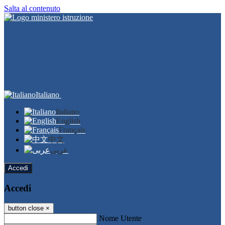
Salta al contenuto
Italiano
Italiano
English
Français
中文
عربى
Accedi
Accedi
button close
×
Nome Utente