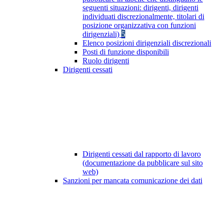
seguenti situazioni: dirigenti, dirigenti
individuati discrezionalmente, titolari di
posizione organizzativa con funzioni
dirigenziali)
5
Elenco posizioni dirigenziali discrezionali
Posti di funzione disponibili
Ruolo dirigenti
Dirigenti cessati
Dirigenti cessati dal rapporto di lavoro
(documentazione da pubblicare sul sito
web)
Sanzioni per mancata comunicazione dei dati