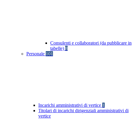
Consulenti e collaboratori (da pubblicare in
tabelle)
8
Personale
101
Incarichi amministrativi di vertice
1
Titolari di incarichi dirigenziali amministrativi di
vertice