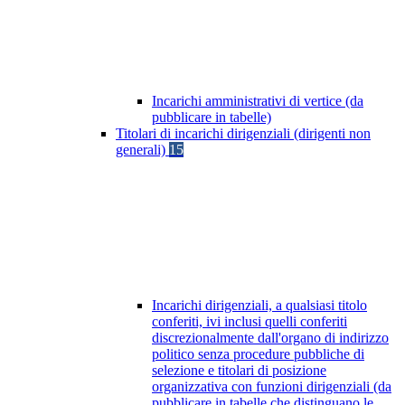
Incarichi amministrativi di vertice (da
pubblicare in tabelle)
Titolari di incarichi dirigenziali (dirigenti non
generali)
15
Incarichi dirigenziali, a qualsiasi titolo
conferiti, ivi inclusi quelli conferiti
discrezionalmente dall'organo di indirizzo
politico senza procedure pubbliche di
selezione e titolari di posizione
organizzativa con funzioni dirigenziali (da
pubblicare in tabelle che distinguano le