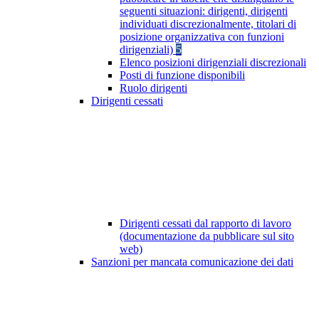
seguenti situazioni: dirigenti, dirigenti
individuati discrezionalmente, titolari di
posizione organizzativa con funzioni
dirigenziali)
5
Elenco posizioni dirigenziali discrezionali
Posti di funzione disponibili
Ruolo dirigenti
Dirigenti cessati
Dirigenti cessati dal rapporto di lavoro
(documentazione da pubblicare sul sito
web)
Sanzioni per mancata comunicazione dei dati