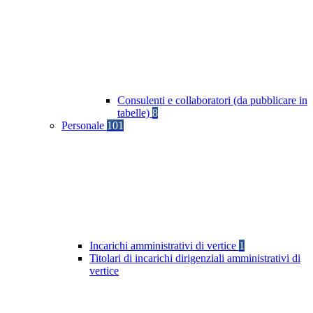
Consulenti e collaboratori (da pubblicare in
tabelle)
8
Personale
101
Incarichi amministrativi di vertice
1
Titolari di incarichi dirigenziali amministrativi di
vertice