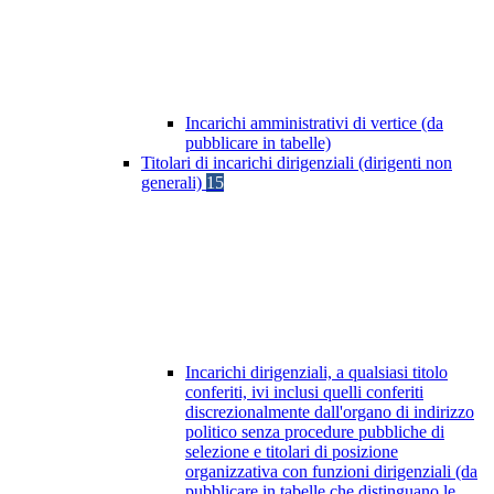
Incarichi amministrativi di vertice (da
pubblicare in tabelle)
Titolari di incarichi dirigenziali (dirigenti non
generali)
15
Incarichi dirigenziali, a qualsiasi titolo
conferiti, ivi inclusi quelli conferiti
discrezionalmente dall'organo di indirizzo
politico senza procedure pubbliche di
selezione e titolari di posizione
organizzativa con funzioni dirigenziali (da
pubblicare in tabelle che distinguano le