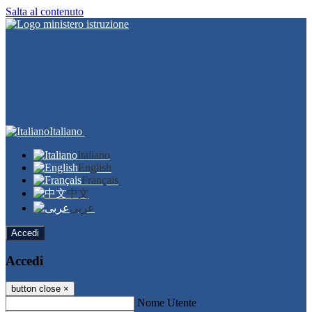
Salta al contenuto
Italiano
Italiano
English
Français
中文
عربى
Accedi
Accedi
button close
×
Nome Utente