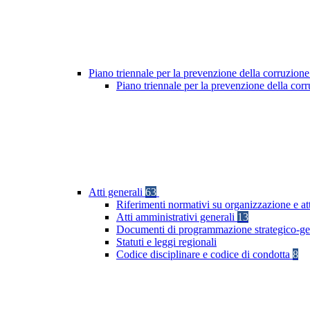
Piano triennale per la prevenzione della corruzione
Piano triennale per la prevenzione della co
Atti generali
63
Riferimenti normativi su organizzazione e at
Atti amministrativi generali
13
Documenti di programmazione strategico-ge
Statuti e leggi regionali
Codice disciplinare e codice di condotta
8