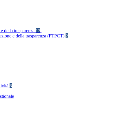
 e della trasparenza
12
rruzione e della trasparenza (PTPCT)
2
tività
8
stionale