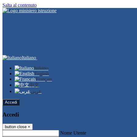
Salta al contenuto
Italiano
Italiano
English
Français
中文
عربى
Accedi
Accedi
button close
×
Nome Utente