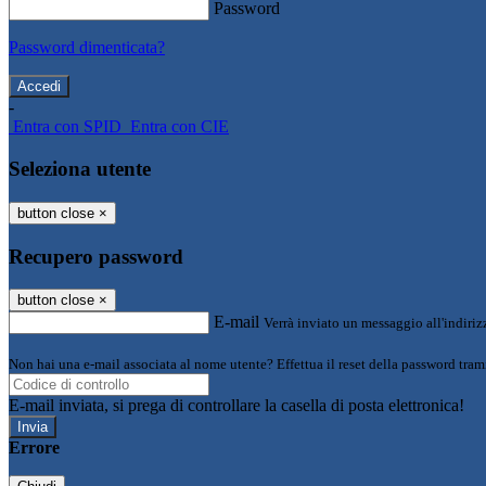
Password
Password dimenticata?
-
Entra con SPID
Entra con CIE
Seleziona utente
button close
×
Recupero password
button close
×
E-mail
Verrà inviato un messaggio all'indirizz
Non hai una e-mail associata al nome utente? Effettua il reset della password tram
E-mail inviata, si prega di controllare la casella di posta elettronica!
Errore