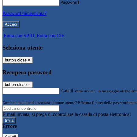
Password
Password dimenticata?
-
Entra con SPID
Entra con CIE
Seleziona utente
button close
×
Recupero password
button close
×
E-mail
Verrà inviato un messaggio all'indirizz
Non hai una e-mail associata al nome utente? Effettua il reset della password tram
E-mail inviata, si prega di controllare la casella di posta elettronica!
Errore