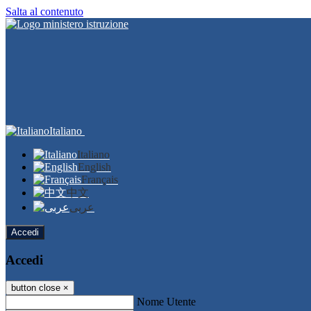
Salta al contenuto
Italiano
Italiano
English
Français
中文
عربى
Accedi
Accedi
button close
×
Nome Utente