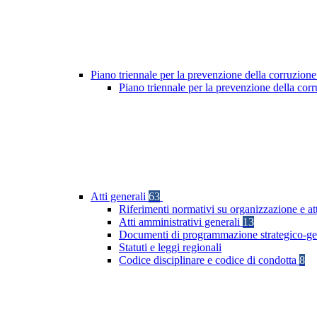
Piano triennale per la prevenzione della corruzione
Piano triennale per la prevenzione della co
Atti generali
63
Riferimenti normativi su organizzazione e at
Atti amministrativi generali
13
Documenti di programmazione strategico-ge
Statuti e leggi regionali
Codice disciplinare e codice di condotta
8