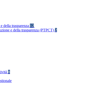
 e della trasparenza
12
rruzione e della trasparenza (PTPCT)
2
tività
8
stionale