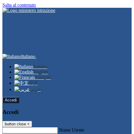
Salta al contenuto
Italiano
Italiano
English
Français
中文
عربى
Accedi
Accedi
button close
×
Nome Utente