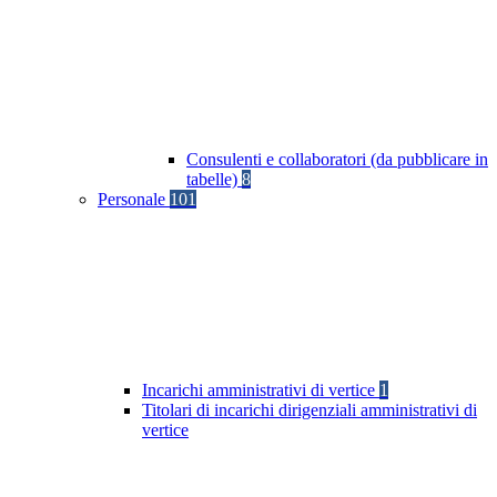
Consulenti e collaboratori (da pubblicare in
tabelle)
8
Personale
101
Incarichi amministrativi di vertice
1
Titolari di incarichi dirigenziali amministrativi di
vertice