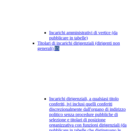
Incarichi amministrativi di vertice (da
pubblicare in tabelle)
Titolari di incarichi dirigenziali (dirigenti non
generali)
15
Incarichi dirigenziali, a qualsiasi titolo
conferiti, ivi inclusi quelli conferiti
discrezionalmente dall'organo di indirizzo
politico senza procedure pubbliche di
selezione e titolari di posizione
organizzativa con funzioni dirigenziali (da
pubblicare in tabelle che distinguano le