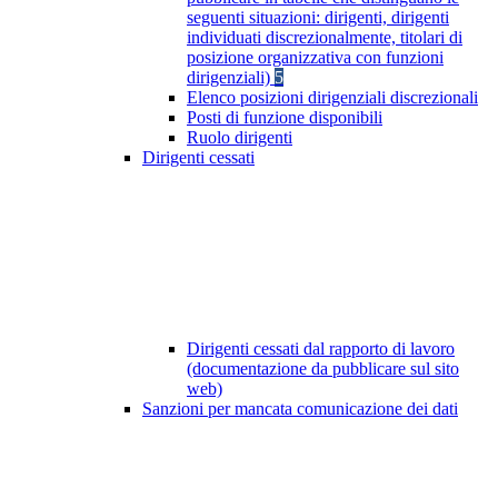
seguenti situazioni: dirigenti, dirigenti
individuati discrezionalmente, titolari di
posizione organizzativa con funzioni
dirigenziali)
5
Elenco posizioni dirigenziali discrezionali
Posti di funzione disponibili
Ruolo dirigenti
Dirigenti cessati
Dirigenti cessati dal rapporto di lavoro
(documentazione da pubblicare sul sito
web)
Sanzioni per mancata comunicazione dei dati