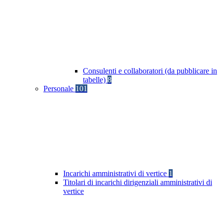
Consulenti e collaboratori (da pubblicare in
tabelle)
8
Personale
101
Incarichi amministrativi di vertice
1
Titolari di incarichi dirigenziali amministrativi di
vertice