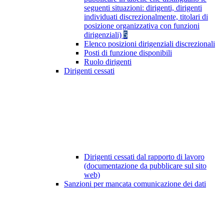
seguenti situazioni: dirigenti, dirigenti
individuati discrezionalmente, titolari di
posizione organizzativa con funzioni
dirigenziali)
5
Elenco posizioni dirigenziali discrezionali
Posti di funzione disponibili
Ruolo dirigenti
Dirigenti cessati
Dirigenti cessati dal rapporto di lavoro
(documentazione da pubblicare sul sito
web)
Sanzioni per mancata comunicazione dei dati