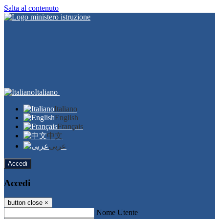
Salta al contenuto
Italiano
Italiano
English
Français
中文
عربى
Accedi
Accedi
button close
×
Nome Utente