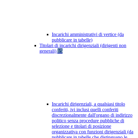
Incarichi amministrativi di vertice (da
pubblicare in tabelle)
Titolari di incarichi dirigenziali (dirigenti non
generali)
15
Incarichi dirigenziali, a qualsiasi titolo
conferiti, ivi inclusi quelli conferiti
discrezionalmente dall'organo di indirizzo
politico senza procedure pubbliche di
selezione e titolari di posizione
organizzativa con funzioni dirigenziali (da
pubblicare in tabelle che distinguano le