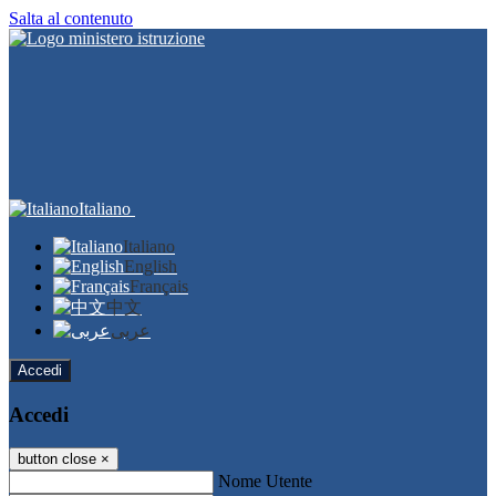
Salta al contenuto
Italiano
Italiano
English
Français
中文
عربى
Accedi
Accedi
button close
×
Nome Utente