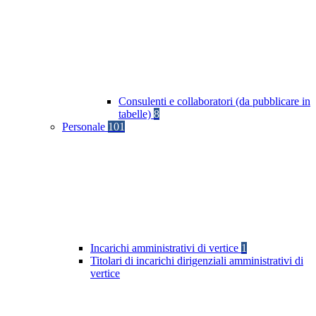
Consulenti e collaboratori (da pubblicare in
tabelle)
8
Personale
101
Incarichi amministrativi di vertice
1
Titolari di incarichi dirigenziali amministrativi di
vertice