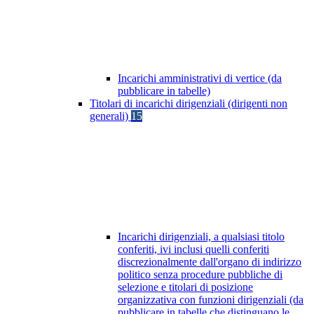
Incarichi amministrativi di vertice (da
pubblicare in tabelle)
Titolari di incarichi dirigenziali (dirigenti non
generali)
15
Incarichi dirigenziali, a qualsiasi titolo
conferiti, ivi inclusi quelli conferiti
discrezionalmente dall'organo di indirizzo
politico senza procedure pubbliche di
selezione e titolari di posizione
organizzativa con funzioni dirigenziali (da
pubblicare in tabelle che distinguano le