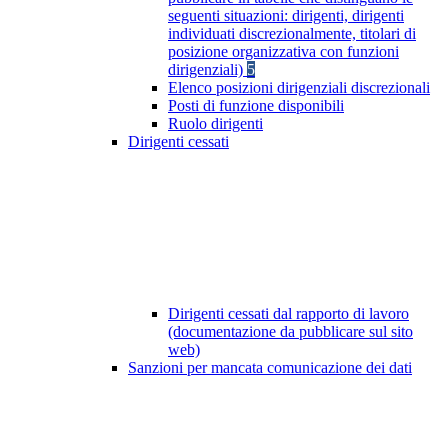
seguenti situazioni: dirigenti, dirigenti
individuati discrezionalmente, titolari di
posizione organizzativa con funzioni
dirigenziali)
5
Elenco posizioni dirigenziali discrezionali
Posti di funzione disponibili
Ruolo dirigenti
Dirigenti cessati
Dirigenti cessati dal rapporto di lavoro
(documentazione da pubblicare sul sito
web)
Sanzioni per mancata comunicazione dei dati