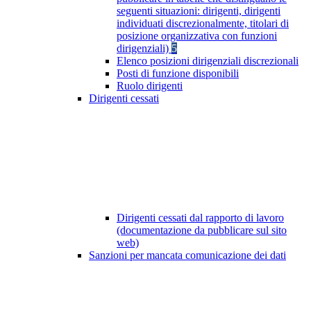
seguenti situazioni: dirigenti, dirigenti
individuati discrezionalmente, titolari di
posizione organizzativa con funzioni
dirigenziali)
5
Elenco posizioni dirigenziali discrezionali
Posti di funzione disponibili
Ruolo dirigenti
Dirigenti cessati
Dirigenti cessati dal rapporto di lavoro
(documentazione da pubblicare sul sito
web)
Sanzioni per mancata comunicazione dei dati