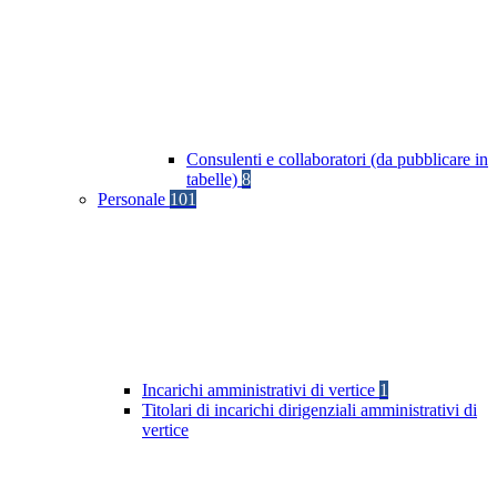
Consulenti e collaboratori (da pubblicare in
tabelle)
8
Personale
101
Incarichi amministrativi di vertice
1
Titolari di incarichi dirigenziali amministrativi di
vertice