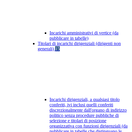
Incarichi amministrativi di vertice (da
pubblicare in tabelle)
Titolari di incarichi dirigenziali (dirigenti non
generali)
15
Incarichi dirigenziali, a qualsiasi titolo
conferiti, ivi inclusi quelli conferiti
discrezionalmente dall'organo di indirizzo
politico senza procedure pubbliche di
selezione e titolari di posizione
organizzativa con funzioni dirigenziali (da
pubblicare in tabelle che distinguano le