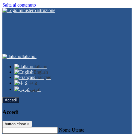
Salta al contenuto
Italiano
Italiano
English
Français
中文
عربى
Accedi
Accedi
button close
×
Nome Utente