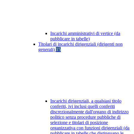
Incarichi amministrativi di vertice (da
pubblicare in tabelle)
Titolari di incarichi dirigenziali (dirigenti non
generali)
15
Incarichi dirigenziali, a qualsiasi titolo
conferiti, ivi inclusi quelli conferiti
discrezionalmente dall'organo di indirizzo
politico senza procedure pubbliche di
selezione e titolari di posizione
organizzativa con funzioni dirigenziali (da
pubblicare in tabelle che distinguano le