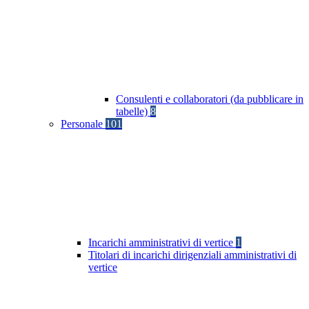
Consulenti e collaboratori (da pubblicare in
tabelle)
8
Personale
101
Incarichi amministrativi di vertice
1
Titolari di incarichi dirigenziali amministrativi di
vertice