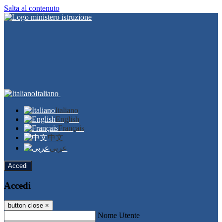
Salta al contenuto
Italiano
Italiano
English
Français
中文
عربى
Accedi
Accedi
button close
×
Nome Utente