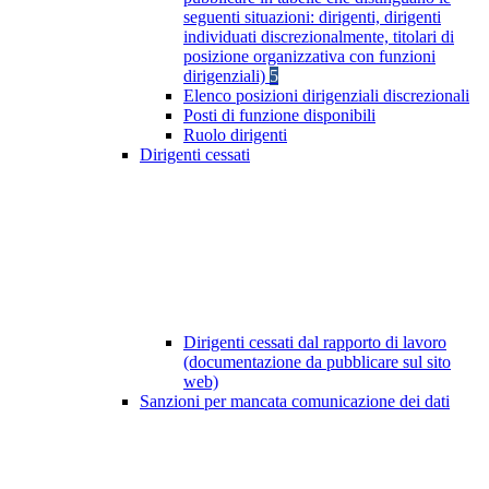
seguenti situazioni: dirigenti, dirigenti
individuati discrezionalmente, titolari di
posizione organizzativa con funzioni
dirigenziali)
5
Elenco posizioni dirigenziali discrezionali
Posti di funzione disponibili
Ruolo dirigenti
Dirigenti cessati
Dirigenti cessati dal rapporto di lavoro
(documentazione da pubblicare sul sito
web)
Sanzioni per mancata comunicazione dei dati