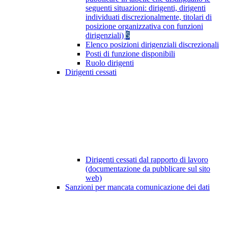
seguenti situazioni: dirigenti, dirigenti
individuati discrezionalmente, titolari di
posizione organizzativa con funzioni
dirigenziali)
5
Elenco posizioni dirigenziali discrezionali
Posti di funzione disponibili
Ruolo dirigenti
Dirigenti cessati
Dirigenti cessati dal rapporto di lavoro
(documentazione da pubblicare sul sito
web)
Sanzioni per mancata comunicazione dei dati