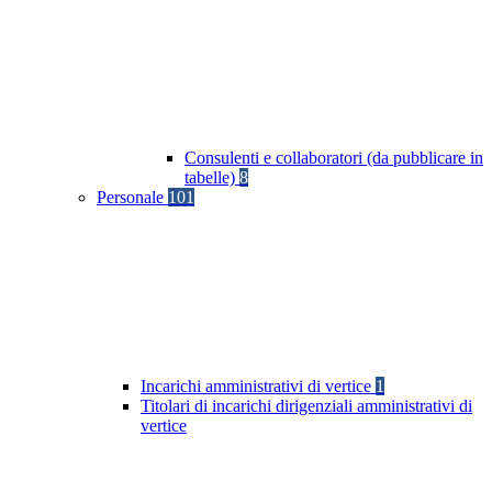
Consulenti e collaboratori (da pubblicare in
tabelle)
8
Personale
101
Incarichi amministrativi di vertice
1
Titolari di incarichi dirigenziali amministrativi di
vertice