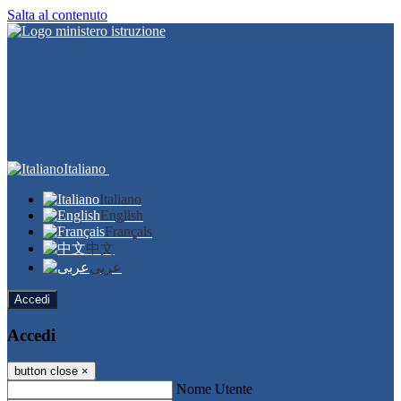
Salta al contenuto
Italiano
Italiano
English
Français
中文
عربى
Accedi
Accedi
button close
×
Nome Utente