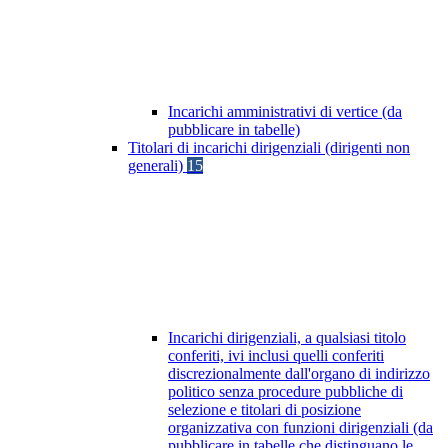
Incarichi amministrativi di vertice (da
pubblicare in tabelle)
Titolari di incarichi dirigenziali (dirigenti non
generali)
15
Incarichi dirigenziali, a qualsiasi titolo
conferiti, ivi inclusi quelli conferiti
discrezionalmente dall'organo di indirizzo
politico senza procedure pubbliche di
selezione e titolari di posizione
organizzativa con funzioni dirigenziali (da
pubblicare in tabelle che distinguano le