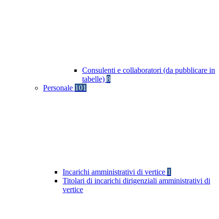
Consulenti e collaboratori (da pubblicare in
tabelle)
8
Personale
101
Incarichi amministrativi di vertice
1
Titolari di incarichi dirigenziali amministrativi di
vertice