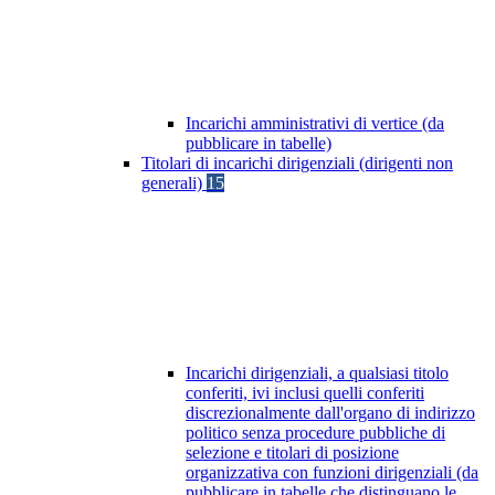
Incarichi amministrativi di vertice (da
pubblicare in tabelle)
Titolari di incarichi dirigenziali (dirigenti non
generali)
15
Incarichi dirigenziali, a qualsiasi titolo
conferiti, ivi inclusi quelli conferiti
discrezionalmente dall'organo di indirizzo
politico senza procedure pubbliche di
selezione e titolari di posizione
organizzativa con funzioni dirigenziali (da
pubblicare in tabelle che distinguano le