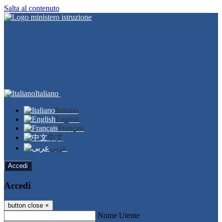
Salta al contenuto
Italiano
Italiano
English
Français
中文
عربى
Accedi
Accedi
button close
×
Nome Utente