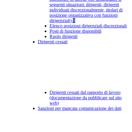
seguenti situazioni: dirigenti, dirigenti
individuati discrezionalmente, titolari di
posizione organizzativa con funzioni
dirigenziali)
5
Elenco posizioni dirigenziali discrezionali
Posti di funzione disponibili
Ruolo dirigenti
Dirigenti cessati
Dirigenti cessati dal rapporto di lavoro
(documentazione da pubblicare sul sito
web)
Sanzioni per mancata comunicazione dei dati